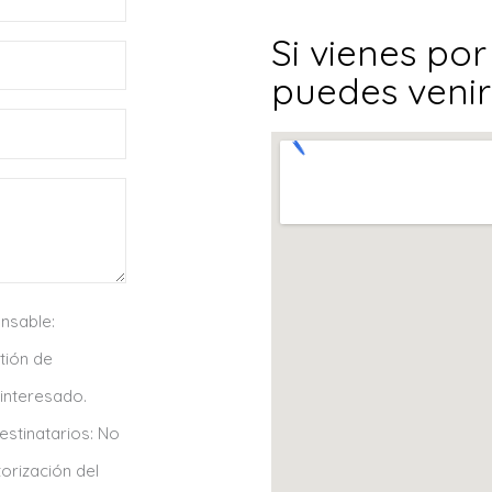
Si vienes po
puedes venir 
nsable:
tión de
 interesado.
estinatarios: No
orización del