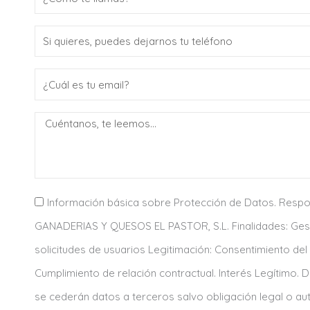
o
T
m
e
b
E
l
r
m
é
e
M
a
f
e
i
o
s
l
n
s
o
c
Información básica sobre Protección de Datos. Respo
a
o
GANADERIAS Y QUESOS EL PASTOR, S.L. Finalidades: Ges
g
n
solicitudes de usuarios Legitimación: Consentimiento del
e
s
Cumplimiento de relación contractual. Interés Legítimo. D
e
se cederán datos a terceros salvo obligación legal o aut