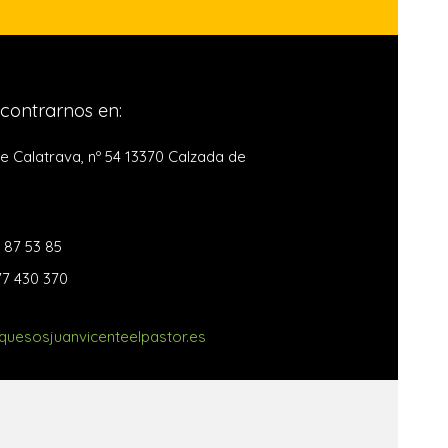
contrarnos en:
de Calatrava, nº 54 13370 Calzada de
6 87 53 85
77 430 370
uesosjuanvicenteelpastor.es