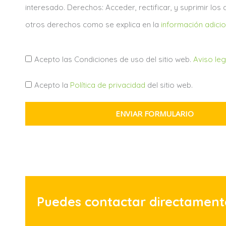
n
interesado. Derechos: Acceder, rectificar, y suprimir los
t
otros derechos como se explica en la
información adicio
i
m
A
Acepto las Condiciones de uso del sitio web.
Aviso leg
i
v
e
P
Acepto la
Política de privacidad
del sitio web.
i
n
o
s
t
ENVIAR FORMULARIO
l
o
o
í
l
t
e
i
g
c
a
a
Puedes contactar directament
l
p