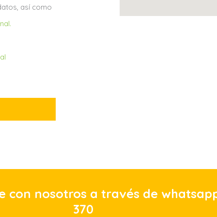
 datos, así como
nal.
al
e con nosotros a través de whatsapp
370