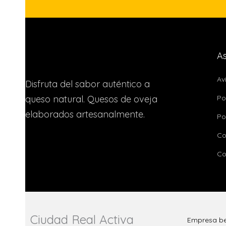
r
i
v
a
As
c
Av
i
Disfruta del sabor auténtico a
d
queso natural. Quesos de oveja
Po
elaborados artesanalmente.
a
Po
d
Co
Co
Ciudad Real Activa
Empresa ben